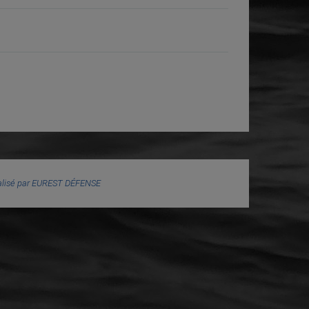
éalisé par EUREST DÉFENSE