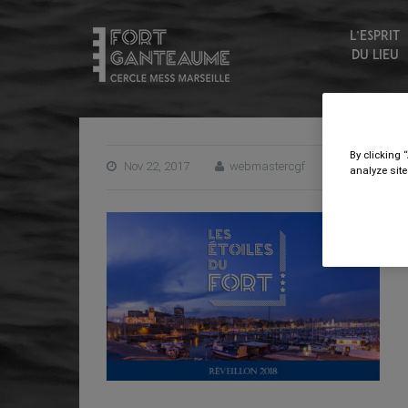
L’ESPRIT
DU LIEU
By clicking 
Nov 22, 2017
webmastercgf
analyze site