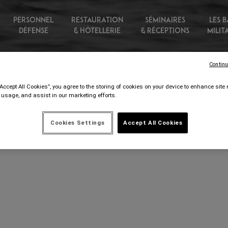
PERSONNEL
RESTAURATION
SÉMINAIRES
LES B
DÉFENSE
& HÔTELLERIE
& RÉCEPTIONS
MILIT
Continu
“Accept All Cookies”, you agree to the storing of cookies on your device to enhance site 
 usage, and assist in our marketing efforts.
Cookies Settings
Accept All Cookies