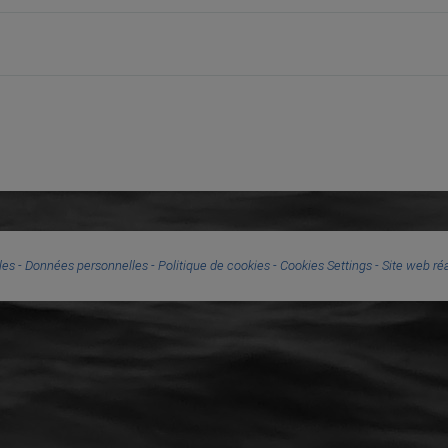
les
-
Données personnelles
-
Politique de cookies
-
Cookies Settings
- Site web r