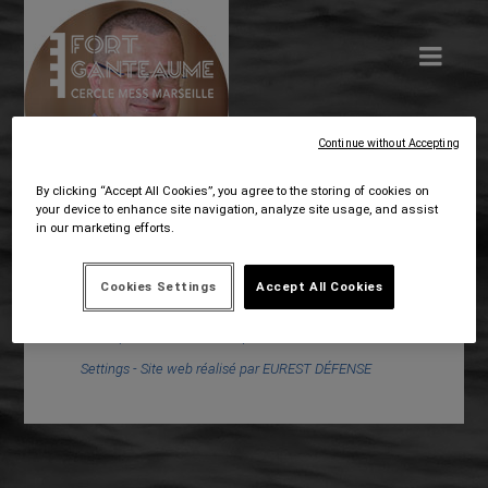
Continue without Accepting
By clicking “Accept All Cookies”, you agree to the storing of cookies on
your device to enhance site navigation, analyze site usage, and assist
in our marketing efforts.
Cookies Settings
Accept All Cookies
2025- tous droits réservés -
Mentions légales
-
Données personnelles
-
Politique de cookies
-
Cookies
Settings
- Site web réalisé par EUREST DÉFENSE